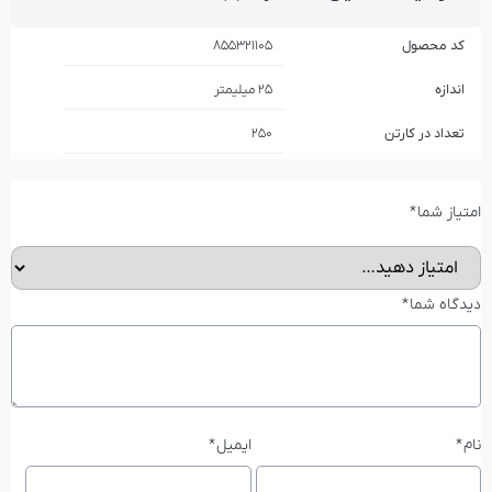
کد محصول
855321105
اندازه
25 میلیمتر
تعداد در کارتن
250
امتیاز شما
*
دیدگاه شما
*
نام
*
ایمیل
*