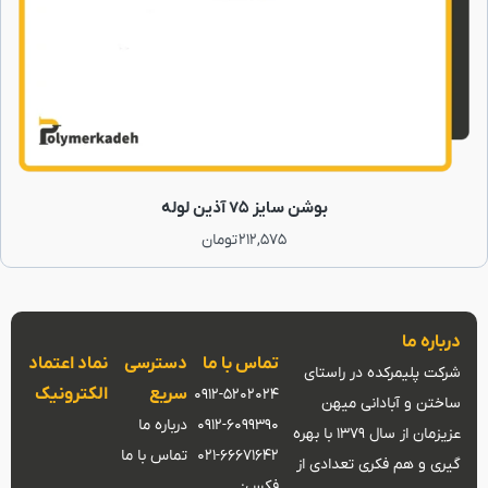
بوشن سایز 75 آذین لوله
212,575
تومان
درباره ما
تماس با ما
دسترسی
نماد اعتماد
شرکت پلیمرکده در راستای
سریع
الکترونیک
0912-5202024
ساختن و آبادانی میهن
0912-6099390
درباره ما
عزیزمان از سال 1379 با بهره
021-66671642
تماس با ما
گیری و هم فکری تعدادی از
فکس: