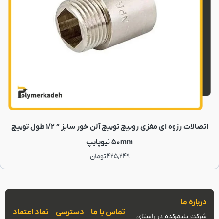
اتصالات رزوه ای مغزى روپیچ توپیچ آلن خور سایز ” 1/2 طول توپیچ
50mm نیوپایپ
425,249
تومان
درباره ما
تماس با ما
دسترسی
نماد اعتماد
شرکت پلیمرکده در راستای