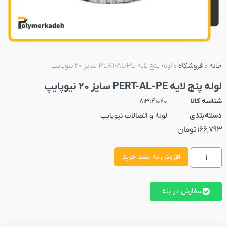
خانه
»
فروشگاه
»
لوله پنج لایه PERT-AL-PE سایز 20 نیوپایپ
لوله پنج لایه PERT-AL-PE سایز 20 نیوپایپ
شناسه کالا
813141020
دسته‌بندی
لوله و اتصالات نیوپایپ
166,793
تومان
افزودن به سبد خرید
سفارش در بله