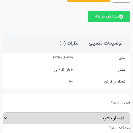
سفارش در بله
توضیحات تکمیلی
نظرات (0)
سایز
32*63, 40*63
فشار
10 بار, 16, 6 بار
تعداد در کارتن
100
امتیاز شما
*
دیدگاه شما
*