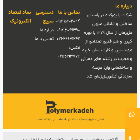
درباره ما
تماس با ما
دسترسی
نماد اعتماد
شرکت پلیمرکده در راستای
سریع
الکترونیک
0912-5202024
ساختن و آبادانی میهن
0912-6099390
درباره ما
عزیزمان از سال 1379 با بهره
021-66671642
تماس با ما
گیری و هم فکری تعدادی از
فکس:
مهندسین و کارشناسان خبره
02166193776
و مجرب در رشته های عمرانی
و ساختمانی وارد عرصه
سازندگی کشورعزیزمان شد.
تمامی حقوق وبسایت متعلق به سایت پلیمرکده است.
© تمامی حقوق این وب‌سایت متعلق به پلیمرکده است.