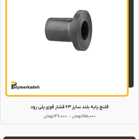
فلنچ پایه بلند سایز 63 فشار قوی پلی رود
155,000
تومان
–
127,000
تومان