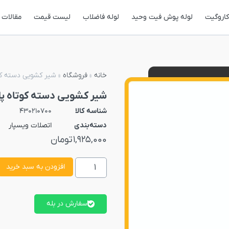
کاروگیت
لوله پوش فیت وحید
لوله فاضلاب
لیست قیمت
مقالات
خانه
»
فروشگاه
»
شیر کشویی دسته کوتاه پلیمری سایز
شیر کشویی دسته کوتاه پلیمری سایز 75 یک سر 
شناسه کالا
430210700
دسته‌بندی
اتصلات ویسپار
1,925,000
تومان
افزودن به سبد خرید
سفارش در بله