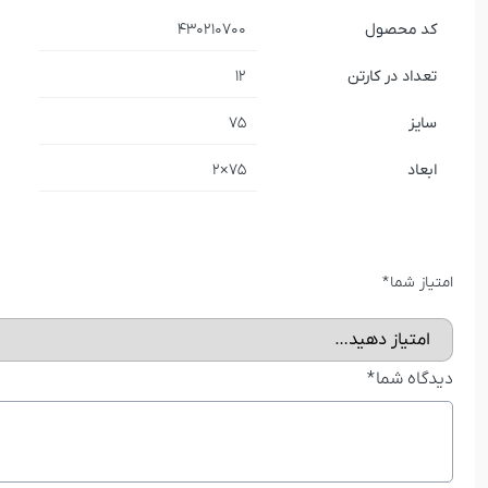
کد محصول
430210700
تعداد در کارتن
12
سایز
75
ابعاد
75×2
امتیاز شما
*
دیدگاه شما
*