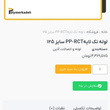
خانه
»
فروشگاه
»
لوله تک لایهPP-RCT سایز 125
لوله تک لایهPP-RCT سایز 125
دسته‌بندی
لوله و اتصالات آذین
4,469,575
تومان
افزودن به سبد خرید
سفارش در بله
توضیحات تکمیلی
نظرات (0)