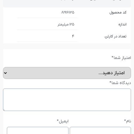
کد محصول
819161125
اندازه
125 میلیمتر
تعداد در کارتن
4
امتیاز شما
*
دیدگاه شما
*
نام
*
ایمیل
*