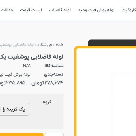
کاروگیت
لوله پوش فیت وحید
لوله فاضلاب
لیست قیمت
مقالات
خانه
»
فروشگاه
»
لوله فاضلابی پوشفیت ی
لوله فاضلابی پوشفیت یکسر سو
شناسه کالا
N/A
دسته‌بندی
لوله پوش فیت نی
278,674
تومان
–
235,895
توم
گروه