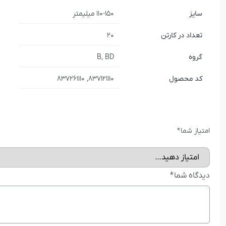
سایز
110-150 میلیمتر
تعداد در کارتن
20
گروه
B, BD
کد محصول
837121110, 837261110
امتیاز شما
*
دیدگاه شما
*