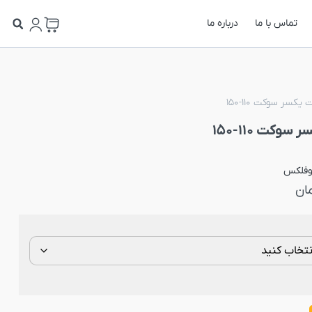
تماس با ما
درباره ما
کسر سوکت 110-150
کت 110-150
وفلکس
ان