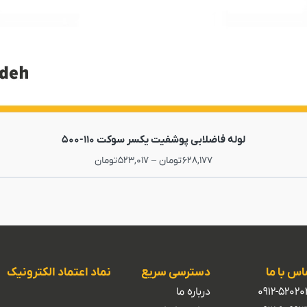
لوله فاضلابی پوشفیت یکسر سوکت 110-500
628,177
تومان
–
523,017
تومان
اس با ما
دسترسی سریع
نماد اعتماد الکترونیک
0912-52020
درباره ما