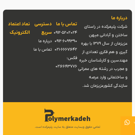
درباره ما
تماس با ما
دسترسی
نماد اعتماد
شرکت پلیمرکده در راستای
سریع
الکترونیک
0912-5202024
ساختن و آبادانی میهن
0912-6099390
درباره ما
عزیزمان از سال 1379 با بهره
021-66671642
تماس با ما
گیری و هم فکری تعدادی از
فکس:
مهندسین و کارشناسان خبره
02166193776
و مجرب در رشته های عمرانی
و ساختمانی وارد عرصه
سازندگی کشورعزیزمان شد.
تمامی حقوق وبسایت متعلق به سایت پلیمرکده است.