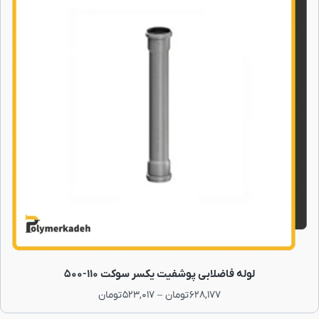
لوله فاضلابی پوشفیت یکسر سوکت 110-500
628,177
تومان
–
523,017
تومان