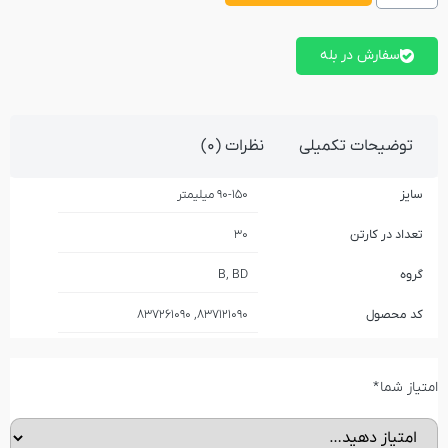
سفارش در بله
توضیحات تکمیلی
نظرات (0)
سایز
90-150 میلیمتر
تعداد در کارتن
30
گروه
B, BD
کد محصول
837121090, 837261090
امتیاز شما
*