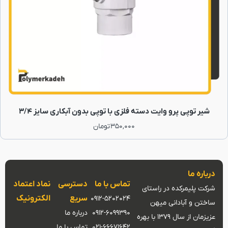
شیر توپی پرو وایت دسته فلزی با توپی بدون آبکاری سایز 3/4
350,000
تومان
درباره ما
تماس با ما
دسترسی
نماد اعتماد
شرکت پلیمرکده در راستای
سریع
الکترونیک
0912-5202024
ساختن و آبادانی میهن
0912-6099390
درباره ما
عزیزمان از سال 1379 با بهره
021-66671642
تماس با ما