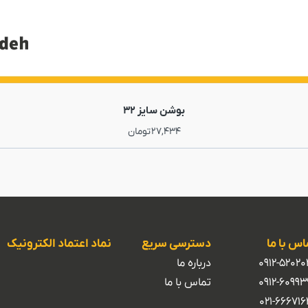
بوشن سایز 32
27,434
تومان
اس با ما
دسترسی سریع
نماد اعتماد الکترونیک
0912-52020
درباره ما
0912-60993
تماس با ما
021-666716