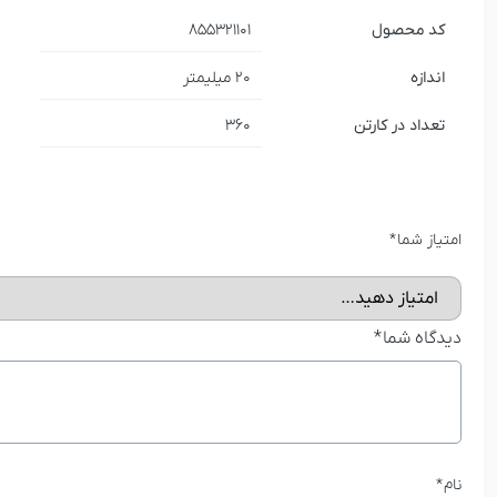
کد محصول
855321101
اندازه
20 میلیمتر
تعداد در کارتن
360
امتیاز شما
*
دیدگاه شما
*
نام
*