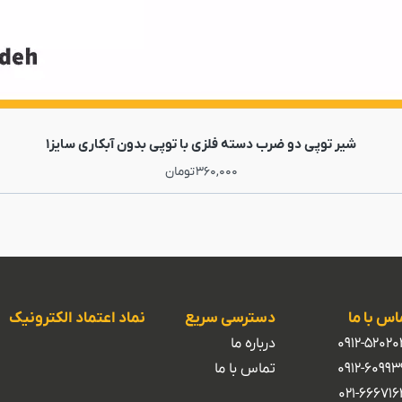
شیر توپی دو ضرب دسته فلزی با توپی بدون آبکاری سایز1
360,000
تومان
اس با ما
دسترسی سریع
نماد اعتماد الکترونیک
0912-52020
درباره ما
0912-60993
تماس با ما
021-666716