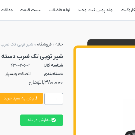
کاروگیت
لوله پوش فیت وحید
لوله فاضلاب
لیست قیمت
مقالات
خانه
»
فروشگاه
»
شیر توپی تک ضرب دست
شیر توپی تک ضرب دسته پلیمر
شناسه کالا
430020602
دسته‌بندی
اتصلات ویسپار
1,380,000
تومان
افزودن به سبد خرید
سفارش در بله