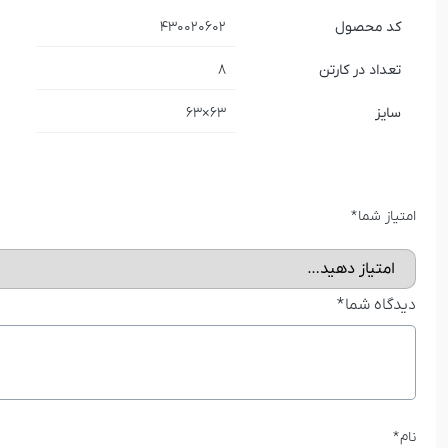
کد محصول
430020602
تعداد در کارتن
8
سایز
63×63
امتیاز شما
*
دیدگاه شما
*
نام
*