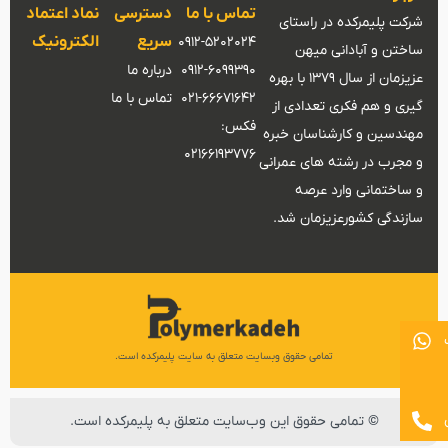
تماس با ما
دسترسی
نماد اعتماد
شرکت پلیمرکده در راستای
سریع
الکترونیک
0912-5202024
ساختن و آبادانی میهن
0912-6099390
درباره ما
عزیزمان از سال 1379 با بهره
021-66671642
تماس با ما
گیری و هم فکری تعدادی از
فکس:
مهندسین و کارشناسان خبره
02166193776
و مجرب در رشته های عمرانی
و ساختمانی وارد عرصه
سازندگی کشورعزیزمان شد.
تمامی حقوق وبسایت متعلق به سایت پلیمرکده است.
© تمامی حقوق این وب‌سایت متعلق به پلیمرکده است.