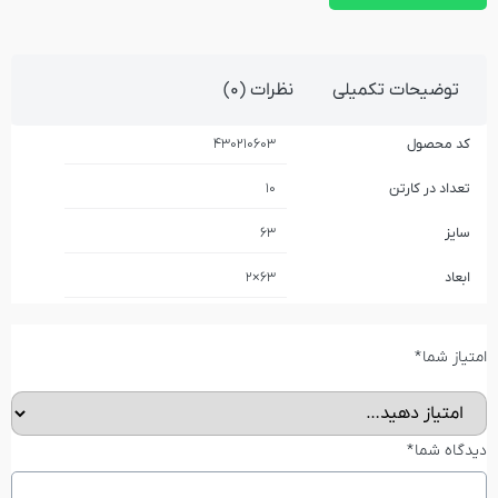
توضیحات تکمیلی
نظرات (0)
کد محصول
430210603
تعداد در کارتن
10
سایز
63
ابعاد
63×2
امتیاز شما
*
دیدگاه شما
*