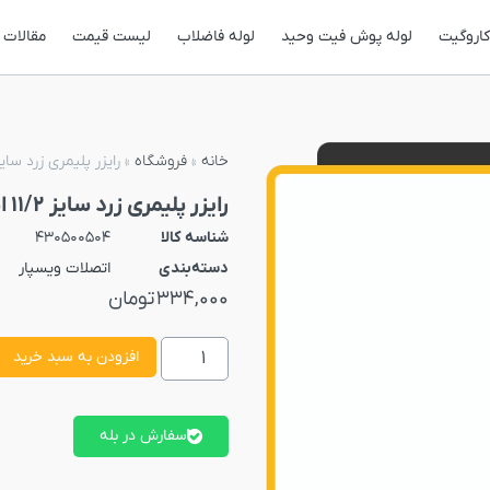
کاروگیت
لوله پوش فیت وحید
لوله فاضلاب
لیست قیمت
مقالات
خانه
»
فروشگاه
»
رایزر پلیمری زرد سایز 11/2 اینچ 50 سانتی 
رایزر پلیمری زرد سایز 11/2 اینچ 50 سانتی متر
شناسه کالا
430500504
دسته‌بندی
اتصلات ویسپار
334,000
تومان
افزودن به سبد خرید
سفارش در بله