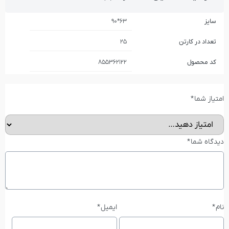
سایز
63*90
تعداد در کارتن
25
کد محصول
855362122
امتیاز شما
*
دیدگاه شما
*
نام
*
ایمیل
*