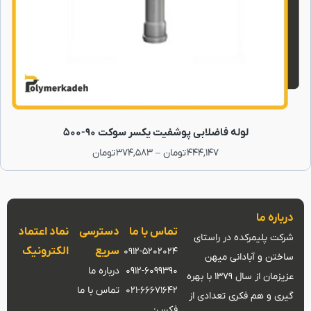
لوله فاضلابی پوشفیت یکسر سوکت 90-500
444,147
تومان
–
374,583
تومان
درباره ما
تماس با ما
دسترسی
نماد اعتماد
شرکت پلیمرکده در راستای
سریع
الکترونیک
0912-5202024
ساختن و آبادانی میهن
0912-6099390
درباره ما
عزیزمان از سال 1379 با بهره
021-66671642
تماس با ما
گیری و هم فکری تعدادی از
فکس: