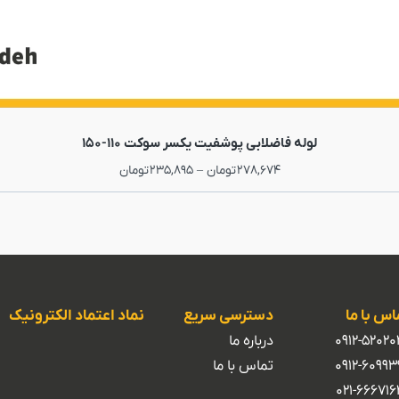
لوله فاضلابی پوشفیت یکسر سوکت 110-150
278,674
تومان
–
235,895
تومان
اس با ما
دسترسی سریع
نماد اعتماد الکترونیک
0912-52020
درباره ما
0912-60993
تماس با ما
021-666716