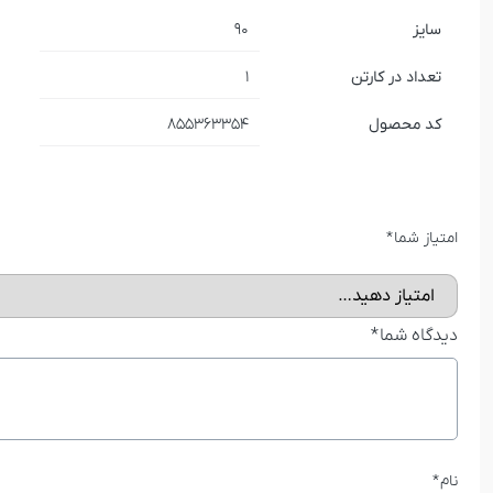
سایز
90
تعداد در کارتن
1
کد محصول
855363354
امتیاز شما
*
دیدگاه شما
*
نام
*