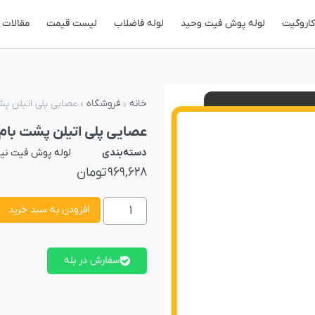
کاروگیت
لوله پوش فیت وحید
لوله فاضلاب
لیست قیمت
مقالات
خانه
»
فروشگاه
»
عصایی پلی اتیلن پشت بام سایز 0
عصایی پلی اتیلن پشت بام سایز 90 (با لول
دسته‌بندی
لوله پوش فیت نی
969,628
تومان
افزودن به سبد خرید
سفارش در بله